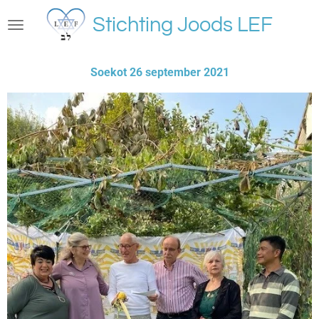
Ga
Stichting Joods LEF
direct
naar
de
Soekot 26 september 2021
hoofdinhoud